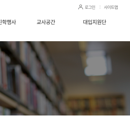
로그인
사이트맵
진학행사
교사공간
대입지원단
관 상담신청
센터자료실
진학상담 지원 관리
상담교사
공유자료실
모의면접 지원 관리
감자바
청
찾아가는
상담/면접 요청
(학교)