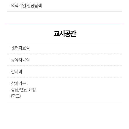
의학계열 전공탐색
교사공간
센터자료실
공유자료실
감자바
찾아가는
상담/면접 요청
(학교)