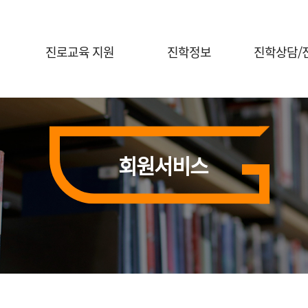
진로교육 지원
진학정보
진학상담/
진로체험 프로그램 안내
대입정보
진학전문지원
대학연계 진로선택
대학별 정보
대교협 진학
상담신청
홍보자료실
회원서비스
진학 행사신
전공콘서트
행사신청(진로체험)
의학계열 전공탐색