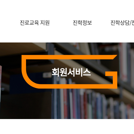
진로교육 지원
진학정보
진학상담/
진로체험 프로그램 안내
대입정보
진학전문지원
대학연계 진로선택
대학별 정보
대교협 진학
상담신청
홍보자료실
회원서비스
진학 행사신
전공콘서트
행사신청(진로체험)
의학계열 전공탐색