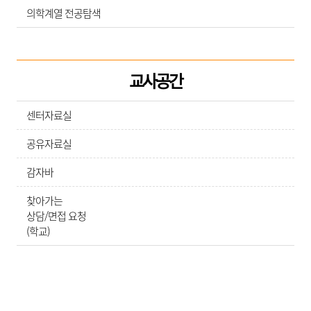
의학계열 전공탐색
교사공간
센터자료실
공유자료실
감자바
찾아가는
상담/면접 요청
(학교)