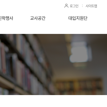
로그인
사이트맵
진학행사
교사공간
대입지원단
관 상담신청
센터자료실
진학상담 지원 관리
상담교사
공유자료실
모의면접 지원 관리
감자바
청
찾아가는
상담/면접 요청
(학교)