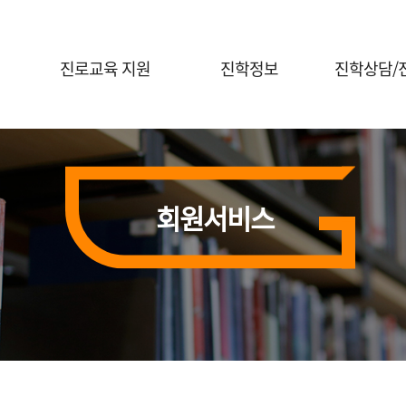
진로교육 지원
진학정보
진학상담/
진로체험 프로그램 안내
대입정보
진학전문지원
대학연계 진로선택
대학별 정보
대교협 진학
상담신청
홍보자료실
회원서비스
진학 행사신
전공콘서트
행사신청(진로체험)
의학계열 전공탐색