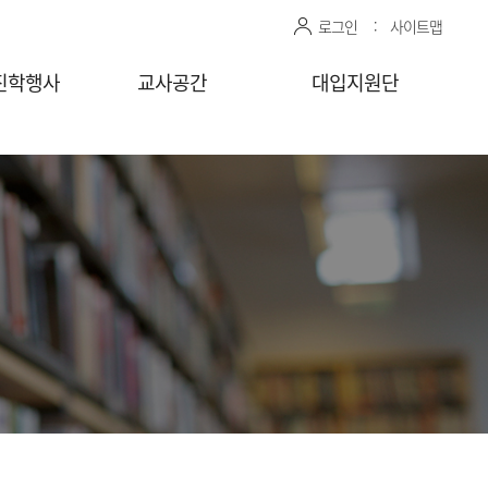
로그인
사이트맵
진학행사
교사공간
대입지원단
관 상담신청
센터자료실
진학상담 지원 관리
상담교사
공유자료실
모의면접 지원 관리
감자바
청
찾아가는
상담/면접 요청
(학교)