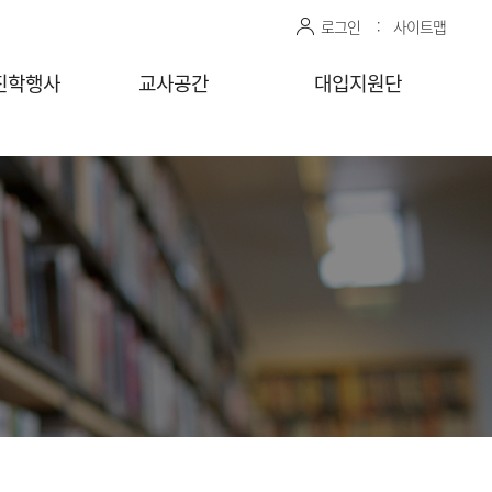
로그인
사이트맵
진학행사
교사공간
대입지원단
관 상담신청
센터자료실
진학상담 지원 관리
상담교사
공유자료실
모의면접 지원 관리
감자바
청
찾아가는
상담/면접 요청
(학교)