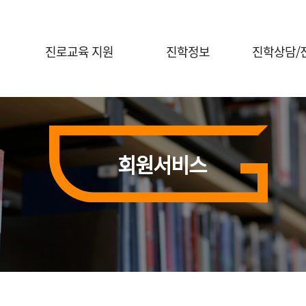
진로교육 지원
진학정보
진학상담/
진로체험 프로그램 안내
대입정보
진학전문지원
대학연계 진로선택
대학별 정보
대교협 진학
상담신청
홍보자료실
회원서비스
진학 행사신
전공콘서트
행사신청(진로체험)
의학계열 전공탐색