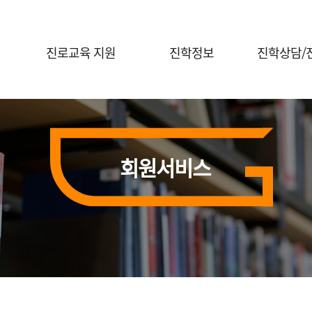
진로교육 지원
진학정보
진학상담/
진로체험 프로그램 안내
대입정보
진학전문지원
대학연계 진로선택
대학별 정보
대교협 진학
상담신청
홍보자료실
회원서비스
진학 행사신
전공콘서트
행사신청(진로체험)
의학계열 전공탐색