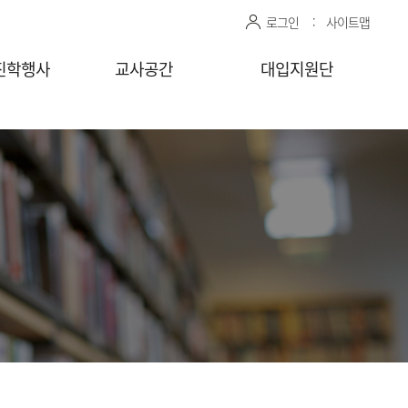
로그인
사이트맵
진학행사
교사공간
대입지원단
관 상담신청
센터자료실
진학상담 지원 관리
상담교사
공유자료실
모의면접 지원 관리
감자바
청
찾아가는
상담/면접 요청
(학교)