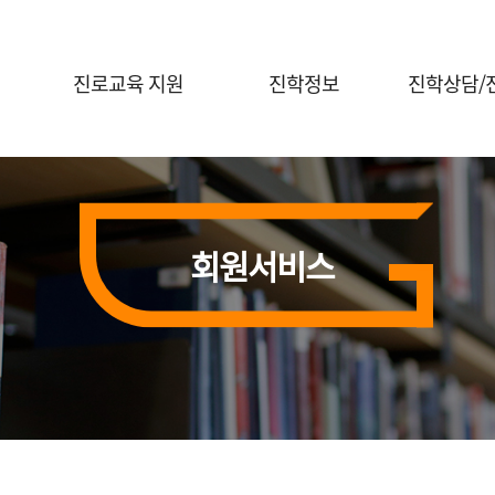
진로교육 지원
진학정보
진학상담/
진로체험 프로그램 안내
대입정보
진학전문지원
대학연계 진로선택
대학별 정보
대교협 진학
상담신청
홍보자료실
회원서비스
진학 행사신
전공콘서트
행사신청(진로체험)
의학계열 전공탐색