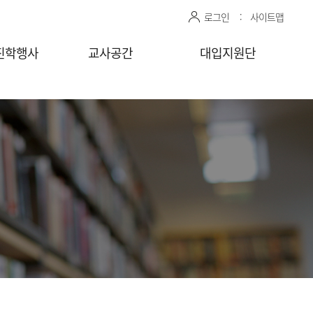
로그인
사이트맵
진학행사
교사공간
대입지원단
관 상담신청
센터자료실
진학상담 지원 관리
상담교사
공유자료실
모의면접 지원 관리
감자바
청
찾아가는
상담/면접 요청
(학교)