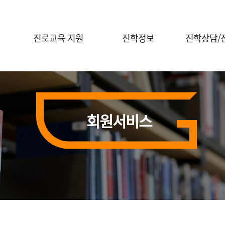
진로교육 지원
진학정보
진학상담/
진로체험 프로그램 안내
대입정보
진학전문지원
대학연계 진로선택
대학별 정보
대교협 진학
상담신청
홍보자료실
회원서비스
진학 행사신
전공콘서트
행사신청(진로체험)
의학계열 전공탐색