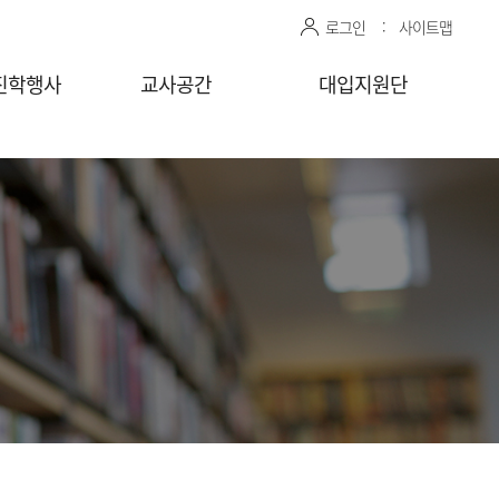
로그인
사이트맵
진학행사
교사공간
대입지원단
관 상담신청
센터자료실
진학상담 지원 관리
상담교사
공유자료실
모의면접 지원 관리
감자바
청
찾아가는
상담/면접 요청
(학교)