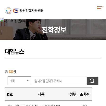
진학정보
대입뉴스
총
820
개
번호
제목
첨부
조회수