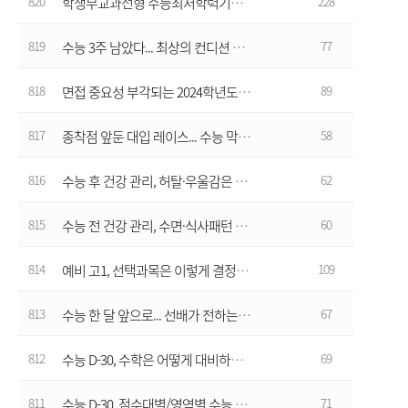
820
228
학생부교과전형 수능최저학력기준 완화 기조... "올해 충족률, 경쟁률 상승할 듯"
819
77
수능 3주 남았다... 최상의 컨디션 유지할 건강 관리법
818
89
면접 중요성 부각되는 2024학년도 학생부종합전형
817
58
종착점 앞둔 대입 레이스... 수능 막바지 영역별 학습 전략
816
62
수능 후 건강 관리, 허탈·우울감은 여행·운동으로 환기, 미래 걱정 OFF
815
60
수능 전 건강 관리, 수면·식사패턴 유지하며 최상의 컨디션으로
814
109
예비 고1, 선택과목은 이렇게 결정하자
813
67
수능 한 달 앞으로... 선배가 전하는 마무리 학습전략
812
69
수능 D-30, 수학은 어떻게 대비하면 좋을까?
811
71
수능 D-30, 점수대별/영역별 수능 대비 방법