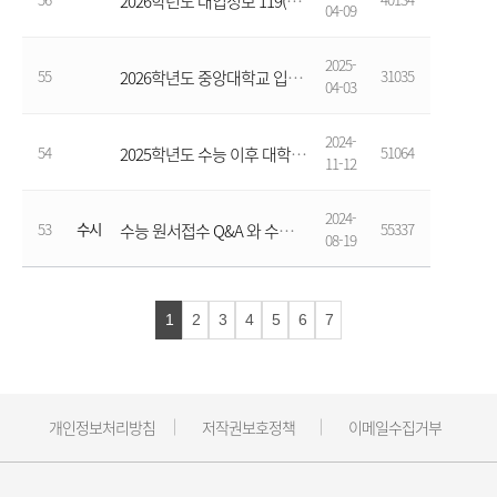
2026학년도 대입정보 119(한국대학교육협의회)
04-09
2025-
55
31035
2026학년도 중앙대학교 입학설명회 및 교사간담회 신청 안내
04-03
2024-
54
51064
2025학년도 수능 이후 대학입시 일정 안내
11-12
2024-
53
수시
55337
수능 원서접수 Q&A 와 수시 6회 원서접수-강원진학지원센터가 알려주는 꿀팁 동영상입니다.
08-19
1
2
3
4
5
6
7
개인정보처리방침
저작권보호정책
이메일수집거부