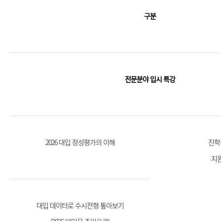
구분
전문분야 입시 특강
2026 대입 정성평가의 이해
진학
지
대입 데이터로 수시전형 톺아보기