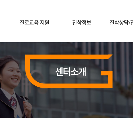
진로교육 지원
진학정보
진학상담/
진로체험 프로그램 안내
대입정보
진학전문지원
대학연계 진로선택
대학별 정보
대교협 진학
상담신청
홍보자료실
센터소개
진학 행사신
전공콘서트
행사신청(진로체험)
의학계열 전공탐색