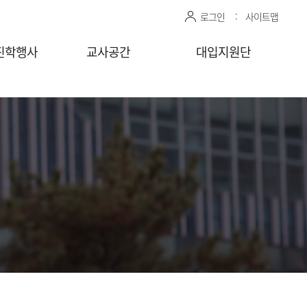
로그인
사이트맵
진학행사
교사공간
대입지원단
관 상담신청
센터자료실
진학상담 지원 관리
상담교사
공유자료실
모의면접 지원 관리
감자바
청
찾아가는
상담/면접 요청
(학교)