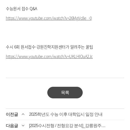
수능원서 접수 Q&A
https://www.youtube.com/watch?v=26MgVc8e_-0
수시 6회 원서접수-강원진학지원센터가 알려주는 꿀팁
https://www.youtube.com/watch?v=UKLHlOuA2Jc
목록
2025학년도 수능 이후 대학입시 일정 안내
[2025수시전형 / 전형요강 분석]_강릉원주대, 가톨릭관동대 강원대, 경동대, 상지대, 연세대(미래) , 한라대, 한림대, 춘천교대