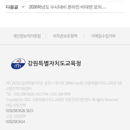
2026학년도 수시대비 온라인 비대면 모의면접
개인정보처리방침
저작권보호정책
이메일수집거부
(우) 24223 강원특별자치도 춘천시 영서로 2854(사농동) 강원특별자치도교육청 6층
강원진학지원센터
TEL :
033) 258-5628, 5615
FAX : 033) 258-5499
Copyright(c) 2021 강원특별자치도교육청 강원진학지원센터.
All rights Reserved.
대입 상담전화
033)258.5628, 5615
고입 상담전화
033)258.5614