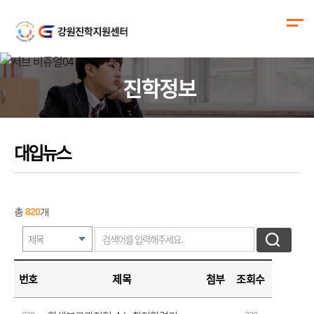
진학정보
대입뉴스
총
820
개
번호
제목
첨부
조회수