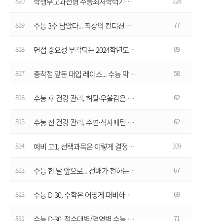
820
228
학생부교과전형 수능최저학력기준 완화 기조... "올해 충족률, 경쟁률 상승할 듯"
819
77
수능 3주 남았다... 최상의 컨디션 유지할 건강 관리법
818
89
면접 중요성 부각되는 2024학년도 학생부종합전형
817
58
종착점 앞둔 대입 레이스... 수능 막바지 영역별 학습 전략
816
62
수능 후 건강 관리, 허탈·우울감은 여행·운동으로 환기, 미래 걱정 OFF
815
62
수능 전 건강 관리, 수면·식사패턴 유지하며 최상의 컨디션으로
814
109
예비 고1, 선택과목은 이렇게 결정하자
813
67
수능 한 달 앞으로... 선배가 전하는 마무리 학습전략
812
69
수능 D-30, 수학은 어떻게 대비하면 좋을까?
811
71
수능 D-30, 점수대별/영역별 수능 대비 방법