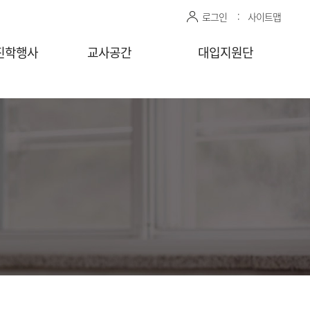
로그인
사이트맵
진학행사
교사공간
대입지원단
관 상담신청
센터자료실
진학상담 지원 관리
상담교사
공유자료실
모의면접 지원 관리
감자바
청
찾아가는
상담/면접 요청
(학교)