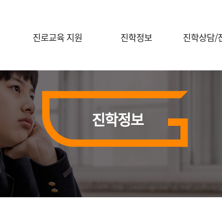
진로교육 지원
진학정보
진학상담/
진로체험 프로그램 안내
대입정보
진학전문지원
대학연계 진로선택
대학별 정보
대교협 진학
상담신청
홍보자료실
진학정보
진학 행사신
전공콘서트
행사신청(진로체험)
의학계열 전공탐색