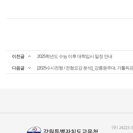
2025학년도 수능 이후 대학입시 일정 안내
[2025수시전형 / 전형요강 분석]_강릉원주대, 가톨릭관
(우) 242