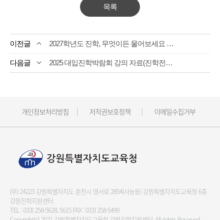
목록
2027학년도 진학, 무엇이든 물어보세요 책자 파일입니다.
2025 대입진학박람회 강의 자료(진학전문지원관)
개인정보처리방침
저작권보호정책
이메일수집거부
(우) 24223 강원특별자치도 춘천시 영서로 2854(사농동) 강원특별자치도교육청 6층
강원진학지원센터
TEL :
033) 258-5628, 5615
FAX : 033) 258-5499
Copyright(c) 2021 강원특별자치도교육청 강원진학지원센터.
All rights Reserved.