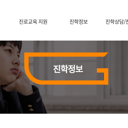
진로교육 지원
진학정보
진학상담/
진로체험 프로그램 안내
대입정보
진학전문지원
대학연계 진로선택
대학별 정보
대교협 진학
상담신청
홍보자료실
진학정보
진학 행사신
전공콘서트
행사신청(진로체험)
의학계열 전공탐색