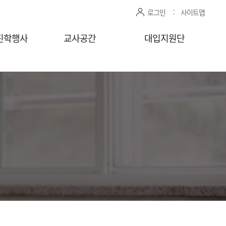
로그인
사이트맵
진학행사
교사공간
대입지원단
관 상담신청
센터자료실
진학상담 지원 관리
상담교사
공유자료실
모의면접 지원 관리
감자바
청
찾아가는
상담/면접 요청
(학교)