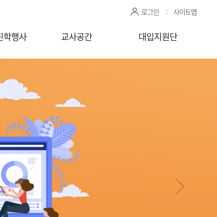
로그인
사이트맵
진학행사
교사공간
대입지원단
관 상담신청
센터자료실
진학상담 지원 관리
상담교사
공유자료실
모의면접 지원 관리
감자바
청
찾아가는
상담/면접 요청
(학교)