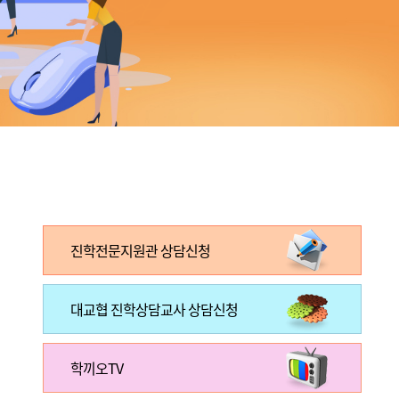
진학전문지원관 상담신청
대교협 진학상담교사 상담신청
학끼오TV