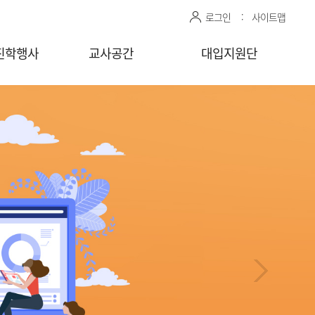
로그인
사이트맵
진학행사
교사공간
대입지원단
관 상담신청
센터자료실
진학상담 지원 관리
상담교사
공유자료실
모의면접 지원 관리
감자바
청
찾아가는
상담/면접 요청
(학교)