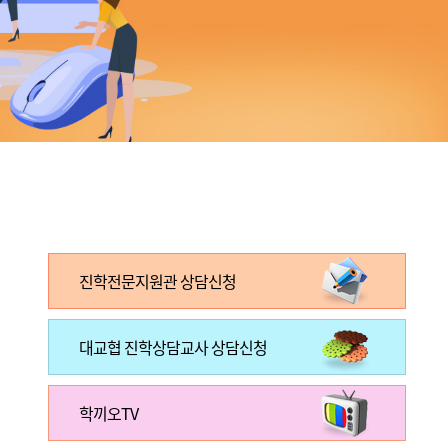
진학전문지원관 상담신청
대교협 진학상담교사 상담신청
학끼오TV