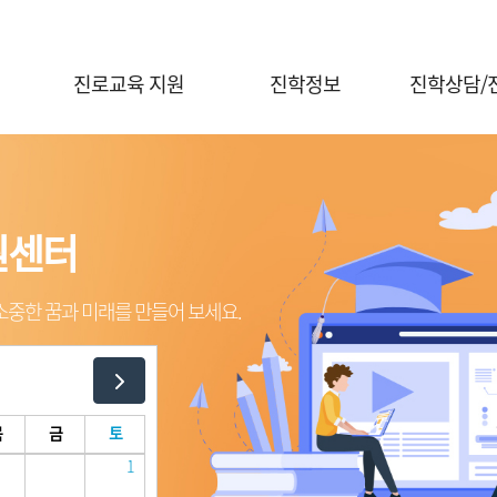
진로교육 지원
진학정보
진학상담/
진로체험 프로그램 안내
대입정보
진학전문지원
대학연계 진로선택
대학별 정보
대교협 진학
상담신청
홍보자료실
원센터
원센터
원센터
원센터
진학 행사신
전공콘서트
행사신청(진로체험)
중한 꿈과 미래를 만들어 보세요.
중한 꿈과 미래를 만들어 보세요.
중한 꿈과 미래를 만들어 보세요.
중한 꿈과 미래를 만들어 보세요.
의학계열 전공탐색
목
금
토
1