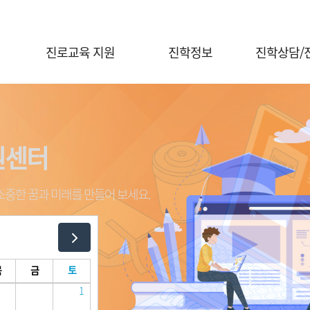
진로교육 지원
진학정보
진학상담/
진로체험 프로그램 안내
대입정보
진학전문지원
대학연계 진로선택
대학별 정보
대교협 진학
상담신청
홍보자료실
원센터
원센터
원센터
원센터
진학 행사신
전공콘서트
행사신청(진로체험)
중한 꿈과 미래를 만들어 보세요.
중한 꿈과 미래를 만들어 보세요.
중한 꿈과 미래를 만들어 보세요.
중한 꿈과 미래를 만들어 보세요.
의학계열 전공탐색
목
금
토
1