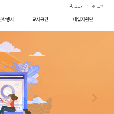
로그인
사이트맵
진학행사
교사공간
대입지원단
관 상담신청
센터자료실
진학상담 지원 관리
상담교사
공유자료실
모의면접 지원 관리
감자바
청
찾아가는
상담/면접 요청
(학교)