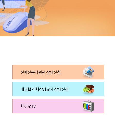
진학전문지원관 상담신청
대교협 진학상담교사 상담신청
학끼오TV